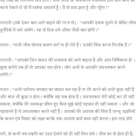
वह विश्व का परिणमन मात्र होगा। भव्य जीवों के भविभागन यथासमय होने वाले कार्य को
करने रोकने में भी मैं सर्वथा असमर्थ हूँ। मैं तो मात्र ज्ञाता हूँ और रहूँगा।”
पटरानी (तर्क देकर बात आगे बढ़ाने की गरज से) : “आपकी देशना सुनने से वंचित जीव
दुर्गतियों में चले जायेंगे। यह तो दिया तले अँधेरा जैसी बात होगी।”
राजन : “सभी जीव योग्यता प्रमाण मार्ग पा ही लेते हैं। उनकी चिंता करना निरर्थक है।”
पटरानी : “आपको जिन शासन की प्रभावना को आगे बढ़ाना है और आप निर्विकल्प हो ।
कुछ करोगे तब ही तो आपका नाम होगा। लोग अभी से आपकी जयजयकार करने
लगेंगे।”
राजन : “अभी धर्मनाथ भगवान का शासन चल रहा है न! मेरे करने को अभी कुछ नहीं है
और कल भी कुछ न होगा। क्योंकि वह सब होना है। जयजयकार मेरी कोई कर ही नहीं
सकता, क्योंकि मेरे समकक्ष पवित्र हुए बिना मुझे कोई पहचान ही नहीं सकता । और जो
पहचानते है वे जयजयकार करते नहीं है। आपको मेरे अपयश की चिंता है परन्तु अज्ञानियों
के कथन एवं विचार को लक्ष्य करके यश-अपयश कर्म काम नहीं करता। इस तरह होने
लगे, तो कभी यश प्रकृति का उदय देखने को ही नहीं मिल पाये। जीव का तो होता ही है,